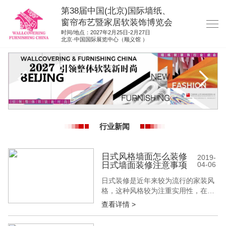
第38届中国(北京)国际墙纸、
窗帘布艺暨家居软装饰博览会
时间/地点：2027年2月25日-2月27日
北京·中国国际展览中心（顺义馆 ）
网站首页
展商服务
观众服务
展位图纸
行业新闻
资料下载
展位申请
日式风格墙面怎么装修
2019-
日式墙面装修注意事项
04-06
集团展会
日式装修是近年来较为流行的家装风
参展联络
格，这种风格较为注重实用性，在外
观上采用简朴和自然的装修理念为
查看详情 >
主。那么日式风格墙面怎么装修呢?
日式墙面装修注意事项是什么?下面