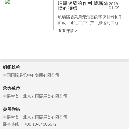
北京建材展就带您了解一下。 日式风
玻璃隔墙的作用 玻璃隔
2019-
墙的特点
01-09
格墙面怎么装修? 1、铺墙纸 在不少
的和式装修中，大多数人也会选择更
玻璃隔墙采用无危害的环保材料制作
加环保实用的壁纸来铺贴墙面，其
而成，通过工厂生产，搬运到工地后
中，装修...
直接施工拼装，不会造成现场油污污
查看详情 >
染，并可减小施工现场噪音污染，加
快工程进度。在设计上可以保证安装
……
简单，快捷，而且它可以随意的拆
装、组合;那么，玻璃隔墙具有什么样
的作用呢?还具有什么样的特点呢?下
面，北京建材展小编为大家讲述的下
组织机构
玻璃隔墙...
中国国际展览中心集团有限公司
承办单位
中展智奥（北京）国际展览有限公司
参展联络
中展智奥（北京）国际展览有限公司
展会热线： +86 10-84606672