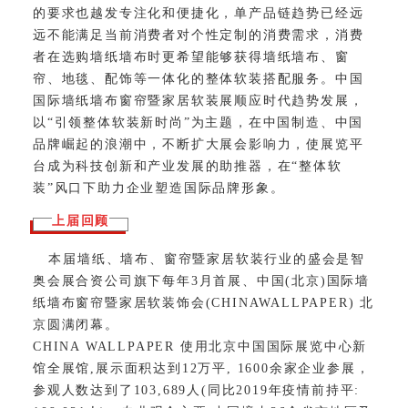
的要求也越发专注化和便捷化，单产品链趋势已经远
远不能满足当前消费者对个性定制的消费需求，消费
者在选购墙纸墙布时更希望能够获得墙纸墙布、窗
帘、地毯、配饰等一体化的整体软装搭配服务。中国
国际墙纸墙布窗帘暨家居软装展顺应时代趋势发展，
以“引领整体软装新时尚”为主题，在中国制造、中国
品牌崛起的浪潮中，不断扩大展会影响力，使展览平
台成为科技创新和产业发展的助推器，在“整体软
装”风口下助力企业塑造国际品牌形象。
上届回顾
本届墙纸、墙布、窗帘暨家居软装行业的盛会是智
奥会展合资公司旗下每年3月首展、中国(北京)国际墙
纸墙布窗帘暨家居软装饰会(CHINAWALLPAPER) 北
京圆满闭幕。
CHINA WALLPAPER 使用北京中国国际展览中心新
馆全展馆,展示面积达到12万平, 1600余家企业参展，
参观人数达到了103,689人(同比2019年疫情前持平: