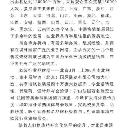
出面积达到120000平方米，采购观众首次突破180000
人次，参展商主要来自北京、上海、广东、浙江、江
苏、山东、天津、河北、山西、湖南、湖北、福建、
江西、安徽、陕西、山西、四川、重庆、辽宁、吉
林、黑龙江、云南等20多个省市。中装协墙纸展经过
了多余年的发展，在业界具有举足轻重的贸易地位。
展会承办机构，有着多年办展、组展经验。并拥
有在境外国家广泛的业务网络。主承办方的十几个建
筑装饰材料展已成为中国乃至亚洲顶级的壁纸展，在
业界拥有广泛的影响力。
软装行业品牌展——北京3月，上海8月南北联
动，由中展智奥（北京）国际展览有限公司倾力打
造，共享墙纸软装展四十万庞大数据库，专业邀请经
销、代理商、设计师与会洽谈；并由法国著名展览公
司-法国智奥会展集团倾力加盟，不断扩大海外宣传力
度，增加海外采购团体与会数量，实现资源共享，品
牌联盟，吸引众多知名品牌积极参与，打造墙纸墙布
软装行业旗舰展会。
随着人们物质精神文化水平的提升，对家居生活