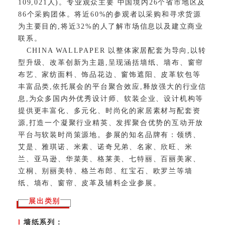
109,021人)。专业观众主要 中国境内26个省市地区及
86个采购团体。将近60%的参观者以采购和寻求货源
为主要目的,将近32%的人了解市场信息以及建立商业
联系。
CHINA WALLPAPER 以整体家居配套为导向,以转
型升级、改革创新为主题,呈现涵括墙纸、墙布、窗帘
布艺、家纺面料、饰品花边、窗饰遮阳、皮革软包等
丰富品类,依托展会的平台聚合效应,释放强大的行业信
息,为众多国内外优秀设计师、软装企业、设计机构等
提供更丰富化、多元化、时尚化的家居素材与配套资
源,打造一个凝聚行业精英、发挥聚合优势的互动开放
平台与软装时尚策源地。参展的知名品牌有：领绣、
艾是、雅琪诺、米素、诺奇兄弟、名家、欣旺、米
兰、亚马逊、华菜美、格莱美、七特丽、百丽美家、
立桐、别丽美特、格兰布郎、红宝石、欧罗兰等墙
纸、墙布、窗帘、皮革及辅料企业参展。
展出类别
l
墙纸系列：