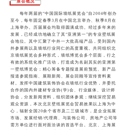
展会概况
每年两届的“中国国际墙纸展览会”自2004年创办
至今，每年固定春季3月在中国北京举办、秋季8月在
上海举办。历届展会均取得圆满成功。经过多年来的
发展，已经成功地确立了其“亚洲第一”的专业壁纸展
会地位。其中汇聚了中外一大批高端产品，受到国内
外参展商以及墙纸行业同仁的高度重视。共同组织北
京墙纸展览会多种形式，墙纸博览会多个层面，行之
有效的系统化推广活动，打造成为名副其实的亚洲第
一壁纸博览会；精心筹备专题报道展前预览、新产品
报道参观指南、展期新闻、展会回顾等宣传资料素
材。发挥中国建筑装饰协会在墙纸行业优势，并委托
合作的国内外建材专业协(学)会、行业媒体、设计师
协会，分发新闻资料，组织团体参观；继续深挖贸易
观众资源，本次北京壁纸展览会贸易效果以上海为中
心，辐射全国20余个省市及二三级城市，是企业拓展
市场、发展经销/代理商、与装饰公司、房地产公司等
需方单位进行面对面洽谈的首选平台。北京、上海展