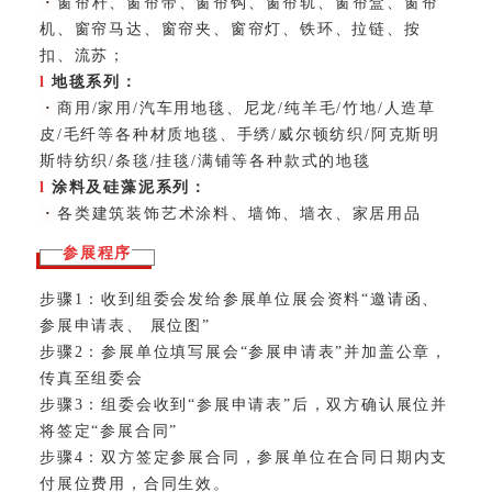
·
窗帘杆、窗帘带、窗帘钩、窗帘轨、窗帘盒、窗帘
机、窗帘马达、窗帘夹、窗帘灯、铁环、拉链、按
扣、流苏；
l
地毯系列：
·
商用/家用/汽车用地毯、尼龙/纯羊毛/竹地/人造草
皮/毛纤等各种材质地毯、手绣/威尔顿纺织/阿克斯明
斯特纺织/条毯/挂毯/满铺等各种款式的地毯
l
涂料及
硅藻泥
系列：
·
各类建筑装饰艺术涂料、墙饰、墙衣、家居用品
参展程序
步骤1：收到组委会发给参展单位展会资料“邀请函、
参展申请表、 展位图”
步骤2：参展单位填写展会“参展申请表”并加盖公章，
传真至组委会
步骤3：组委会收到“参展申请表”后，双方确认展位并
将签定“参展合同”
步骤4：双方签定参展合同，参展单位在合同日期内支
付展位费用，合同生效。