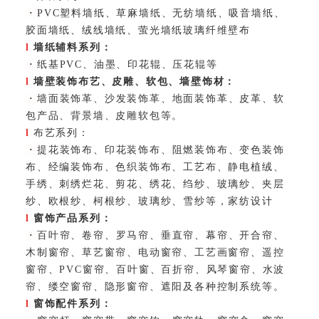
·
PVC塑料墙纸、草麻墙纸、无纺墙纸、吸音墙纸、
胶面墙纸、绒线墙纸、萤光墙纸玻璃纤维壁布
l
墙纸辅料系列：
·
纸基PVC、油墨、印花辊、压花辊等
l
墙壁装饰布艺、皮雕、软包、墙壁饰材：
·
墙面装饰革、沙发装饰革、地面装饰革、皮革、软
包产品、背景墙、皮雕软包等。
l
布艺系列：
·
提花装饰布、印花装饰布、阻燃装饰布、变色装饰
布、经编装饰布、色织装饰布、工艺布、静电植绒、
手绣、刺绣烂花、剪花、绣花、绉纱、玻璃纱、夹层
纱、欧根纱、柯根纱、玻璃纱、雪纱等，家纺设计
l
窗饰产品系列：
·
百叶帘、卷帘、罗马帘、垂直帘、幕帘、开合帘、
木制窗帘、草艺窗帘、电动窗帘、工艺画窗帘、遥控
窗帘、PVC窗帘、百叶窗、百折帘、风琴窗帘、水波
帘、缕空窗帘、隐形窗帘、遮阳及各种控制系统等。
l
窗饰配件系列：