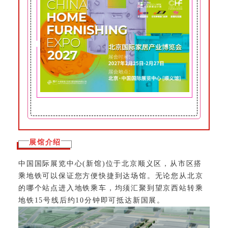
展馆介绍
中国国际展览中心(新馆)位于北京顺义区，从市区搭
乘地铁可以保证您方便快捷到达场馆。无论您从北京
的哪个站点进入地铁乘车，均须汇聚到望京西站转乘
地铁15号线后约10分钟即可抵达新国展。