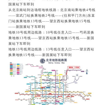
国展站下车即到
从北京南站到达场馆地铁线路：北京南站乘地铁4号线
——宣武门站换乘地铁2号线——(往和平门方向)东直
门站换乘地铁13号线——望京西站换乘地铁15号线
——新国展站下车即到
地铁10号线周边线路：10号线任意入口——芍药居换
乘地铁13号线——望京西站换乘地铁15号线——新国
展站下车即到
地铁13号线周边线路：13号线任意入口——望京西站
换乘地铁15号线——新国展站下车即到