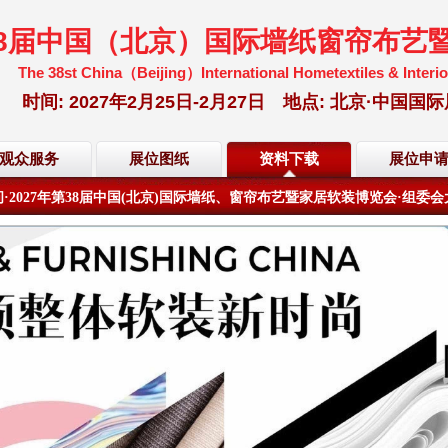
38届中国（北京）国际墙纸窗帘布艺
The 38st China（Beijing）International Hometextiles & Interio
时间: 2027年2月25日-2月27日 地点: 北京·中
·2027年第38届中国(北京)国际墙纸、窗帘布艺暨家居软装博览会·组委
距离展会开幕倒计时还有
200
天
23
小时
21
分
19
秒
观众服务
展位图纸
资料下载
展位申
·2027年第38届中国(北京)国际墙纸、窗帘布艺暨家居软装博览会·组委
距离展会开幕倒计时还有
200
天
23
小时
21
分
19
秒