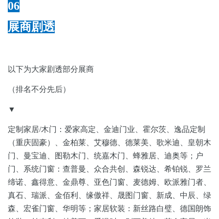
06
展商剧透
以下为大家剧透部分展商
（排名不分先后）
▼
定制家居/木门：爱家高定、金迪门业、霍尔茨、逸品定制
（重庆固豪）、金柏莱、艾穆德、德莱美、歌米迪、皇朝木
门、曼宝迪、图勒木门、统嘉木门、蜂雅居、迪奥等；户
门、系统门窗：查普曼、众合共创、森锐达、希铂锐、罗兰
缔诺、鑫得意、金鼎尊、亚色门窗、麦德姆、欧派雅门者、
真石、瑞派、金佰利、缘傲祥、晟图门窗、新成、中辰、绿
森、宏雀门窗、华明等；家居软装：新丝路白璧、德国朗饰